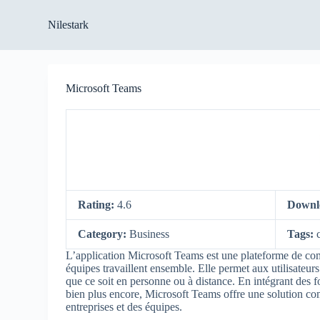
S
Nilestark
k
i
p
t
o
Microsoft Teams
c
o
n
t
e
n
t
Rating:
4.6
Downl
Category:
Business
Tags:
L’application Microsoft Teams est une plateforme de com
équipes travaillent ensemble. Elle permet aux utilisateu
que ce soit en personne ou à distance. En intégrant des f
bien plus encore, Microsoft Teams offre une solution co
entreprises et des équipes.