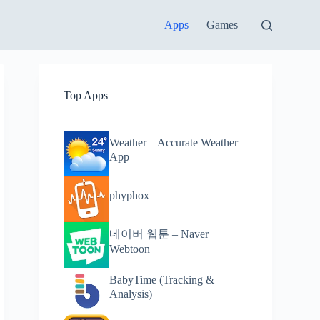
Apps
Games
Top Apps
Weather – Accurate Weather
App
phyphox
네이버 웹툰 – Naver
Webtoon
BabyTime (Tracking &
Analysis)