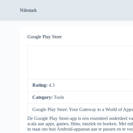
S
Nilestark
k
i
p
t
o
Google Play Store
c
o
n
t
e
n
t
Rating:
4.3
Category:
Tools
Google Play Store: Your Gateway to a World of App
De Google Play Store-app is een essentieel onderdeel v
scala aan apps, games, films, muziek en boeken. Met mil
in staat om hun Android-apparaat aan te passen en te vo