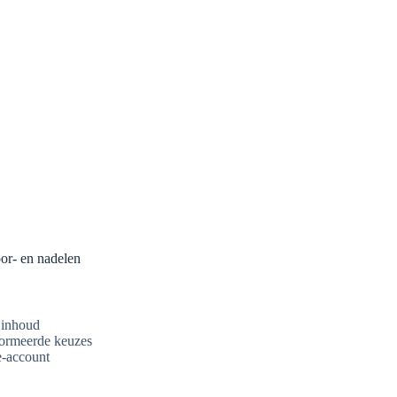
or- en nadelen
 inhoud
formeerde keuzes
e-account