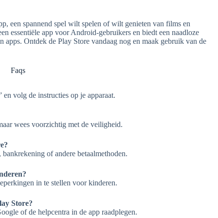
pp, een spannend spel wilt spelen of wilt genieten van films en
 een essentiële app voor Android-gebruikers en biedt een naadloze
an apps. Ontdek de Play Store vandaag nog en maak gebruik van de
Faqs
” en volg de instructies op je apparaat.
maar wees voorzichtig met de veiligheid.
re?
d, bankrekening of andere betaalmethoden.
inderen?
perkingen in te stellen voor kinderen.
lay Store?
oogle of de helpcentra in de app raadplegen.